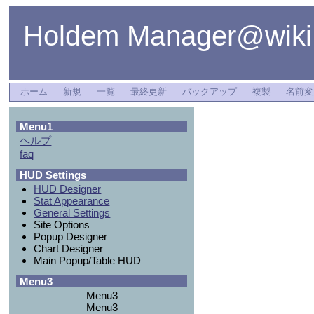
Holdem Manager@wiki
ホーム
新規
一覧
最終更新
バックアップ
複製
名前変
Menu1
ヘルプ
faq
HUD Settings
HUD Designer
Stat Appearance
General Settings
Site Options
Popup Designer
Chart Designer
Main Popup/Table HUD
Menu3
Menu3
Menu3