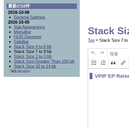
最新の10件
2016-10-06
General Settings
2016-10-05
Stat Appearance
Stack Si
MenuBar
HUD Designer
Top
> Stack Size 7 to
SideBar
Stack Size 4 to 6 bb
Stack Size 7 to 9 bb
段落
Stack Size 1 to 3 bb
Stack Size Greater Than 100 bb
Stack Size 10 to 14 bb
〔
編集:
MenuBar
〕