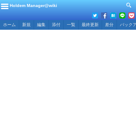
Holdem Manager@wiki
ホーム
新規
編集
添付
一覧
最終更新
差分
バック