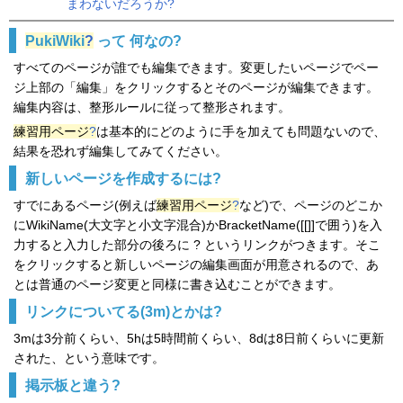
まわないだろうか?
PukiWiki
?
って 何なの?
すべてのページが誰でも編集できます。変更したいページでペー
ジ上部の「編集」をクリックするとそのページが編集できます。
編集内容は、整形ルールに従って整形されます。
練習用ページ
?
は基本的にどのように手を加えても問題ないので、
結果を恐れず編集してみてください。
新しいページを作成するには?
すでにあるページ(例えば
練習用ページ
?
など)で、ページのどこか
にWikiName(大文字と小文字混合)かBracketName([[]]で囲う)を入
力すると入力した部分の後ろに ? というリンクがつきます。そこ
をクリックすると新しいページの編集画面が用意されるので、あ
とは普通のページ変更と同様に書き込むことができます。
リンクについてる(3m)とかは?
3mは3分前くらい、5hは5時間前くらい、8dは8日前くらいに更新
された、という意味です。
掲示板と違う?