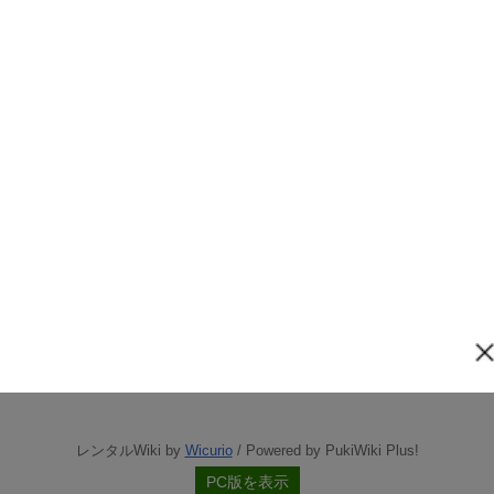
レンタルWiki by
Wicurio
/ Powered by PukiWiki Plus!
PC版を表示