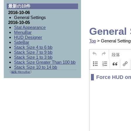
最新の10件
2016-10-06
General Settings
2016-10-05
Stat Appearance
General 
MenuBar
HUD Designer
Top
> General Setting
SideBar
Stack Size 4 to 6 bb
Stack Size 7 to 9 bb
段落
Stack Size 1 to 3 bb
Stack Size Greater Than 100 bb
Stack Size 10 to 14 bb
〔
編集:
MenuBar
〕