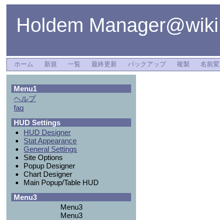
Holdem Manager@wiki
ホーム
新規
一覧
最終更新
バックアップ
複製
名前変
Menu1
ヘルプ
faq
HUD Settings
HUD Designer
Stat Appearance
General Settings
Site Options
Popup Designer
Chart Designer
Main Popup/Table HUD
Menu3
Menu3
Menu3