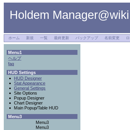
Holdem Manager@wiki
ホーム
新規
一覧
最終更新
バックアップ
名前変更
ロ
Menu1
ヘルプ
faq
HUD Settings
HUD Designer
Stat Appearance
General Settings
Site Options
Popup Designer
Chart Designer
Main Popup/Table HUD
Menu3
Menu3
Menu3