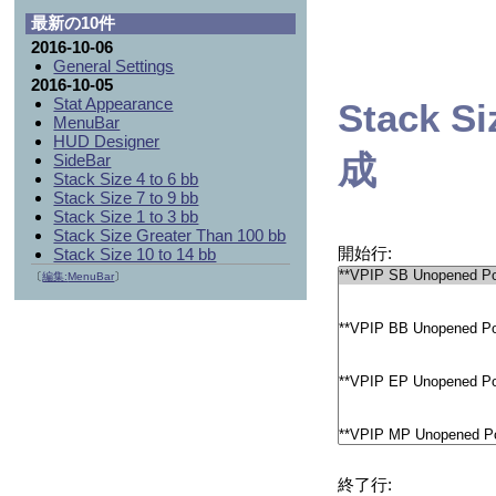
最新の10件
2016-10-06
General Settings
2016-10-05
Stat Appearance
Stack Si
MenuBar
HUD Designer
成
SideBar
Stack Size 4 to 6 bb
Stack Size 7 to 9 bb
Stack Size 1 to 3 bb
Stack Size Greater Than 100 bb
開始行:
Stack Size 10 to 14 bb
〔
編集:
MenuBar
〕
終了行: