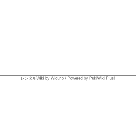
レンタルWiki by
Wicurio
/ Powered by PukiWiki Plus!