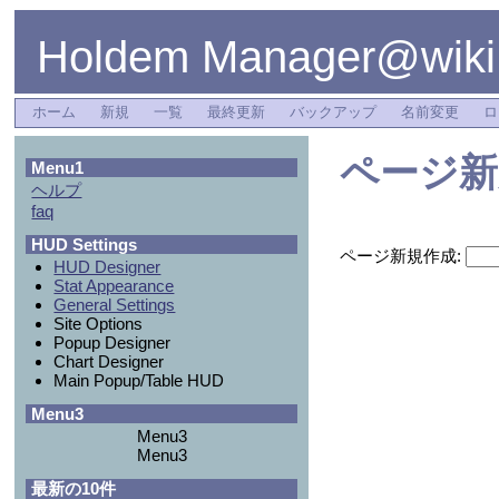
Holdem Manager@wiki
ホーム
新規
一覧
最終更新
バックアップ
名前変更
ロ
ページ新
Menu1
ヘルプ
faq
HUD Settings
ページ新規作成:
HUD Designer
Stat Appearance
General Settings
Site Options
Popup Designer
Chart Designer
Main Popup/Table HUD
Menu3
Menu3
Menu3
最新の10件