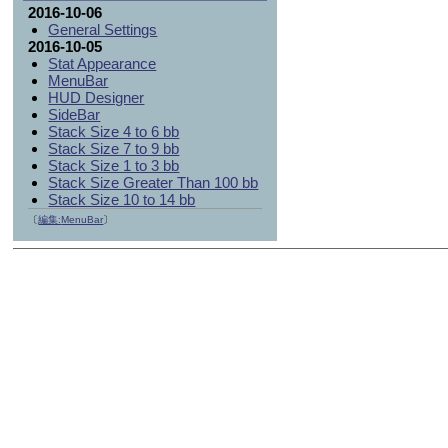
2016-10-06
General Settings
2016-10-05
Stat Appearance
MenuBar
HUD Designer
SideBar
Stack Size 4 to 6 bb
Stack Size 7 to 9 bb
Stack Size 1 to 3 bb
Stack Size Greater Than 100 bb
Stack Size 10 to 14 bb
〔
編集:
MenuBar
〕