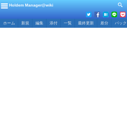
Holdem Manager@wiki
ホーム
新規
編集
添付
一覧
最終更新
差分
バック