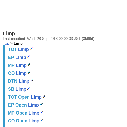
Limp
Last-modified: Wed, 28 Sep 2016 09:09:03 JST (3599d)
Top
> Limp
TOT
Limp
EP
Limp
MP
Limp
CO
Limp
BTN
Limp
SB
Limp
TOT Open
Limp
EP Open
Limp
MP Open
Limp
CO Open
Limp