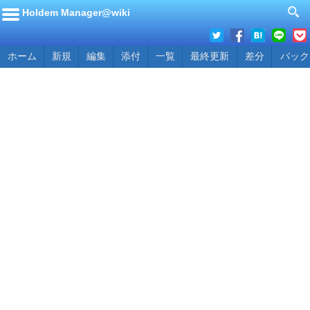
Holdem Manager@wiki
ホーム
新規
編集
添付
一覧
最終更新
差分
バック