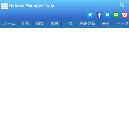
Holdem Manager@wiki
ホーム
新規
編集
添付
一覧
最終更新
差分
バック